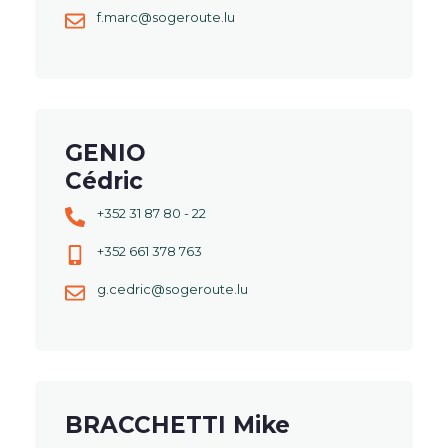
f.marc@sogeroute.lu
GENIO
Cédric
+352 31 87 80 - 22
+352 661 378 763
g.cedric@sogeroute.lu
BRACCHETTI Mike