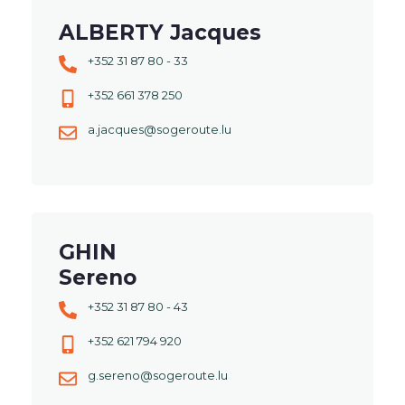
ALBERTY Jacques
+352 31 87 80 - 33
+352 661 378 250
a.jacques@sogeroute.lu
GHIN
Sereno
+352 31 87 80 - 43
+352 621 794 920
g.sereno@sogeroute.lu